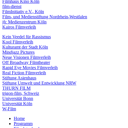
Filmhaus Kino Köln
film-dienst
FilmInitiativ e.V., Köln
Film- und Medienstiftung Nordrhein-Westfalen
jfc Medienzentrum Köln
Kairos Filmverleih
Kein Veedel für Rassismus
Kool Filmverleih
Kulturamt der Stadt Köln
Mindjazz Pictures
Neue Visionen Filmverleih
Off Broadway Filmtheater
Rapid Eye Movies Filmverleih
Real Fiction Filmverleih
Stiftung Asienhaus
Stiftung Umwelt und Entwicklung NRW
THURN FILM
trigon-film, Schweiz
Universität Bonn
Universität Köln
W-Film
Home
Programm