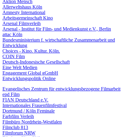
Aktion Mensch
Allerweltshaus Köln
Amnesty International
Arbeitsgemeinschaft Kino
Arsenal Filmverleih
Arsenal - Institut für Film- und Medienkunst e.V., Berlin
attac Köln
Bundesministerium f. wirtschaftliche Zusammenarbeit und
Entwicklung
Choices - Kino. Kultur. Köln.
COIN Film
Deutsch-Indonesische Gesellschaft
Eine Welt Medien
Engagement Global gGmbH
Entwicklungspolitik Online
Evangelisches Zentrum für entwicklungsbezogene Filmarbeit
epd Film
FIAN Deutschland e.V.
Internationales Frauenfilmfestival
Dortmund / Köln Feminale
Farbfilm Verleih
Filmbüro Nordrhein-Westfalen
Filmclub 813
Filmforum NRW