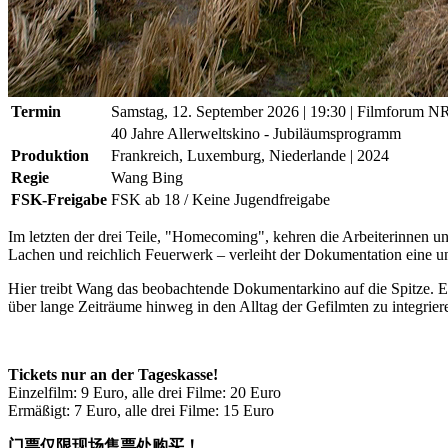
Termin
Samstag, 12. September 2026
| 19:30
|
Filmforum N
40 Jahre Allerweltskino - Jubiläumsprogramm
Produktion
Frankreich, Luxemburg, Niederlande | 2024
Regie
Wang Bing
FSK-Freigabe
FSK ab 18 / Keine Jugendfreigabe
Im letzten der drei Teile, "Homecoming", kehren die Arbeiterinnen un
Lachen und reichlich Feuerwerk – verleiht der Dokumentation eine u
Hier treibt Wang das beobachtende Dokumentarkino auf die Spitze. Er 
über lange Zeiträume hinweg in den Alltag der Gefilmten zu integrie
Tickets nur an der Tageskasse!
Einzelfilm: 9 Euro, alle drei Filme: 20 Euro
Ermäßigt: 7 Euro, alle drei Filme: 15 Euro
门票仅限现场售票处购买！