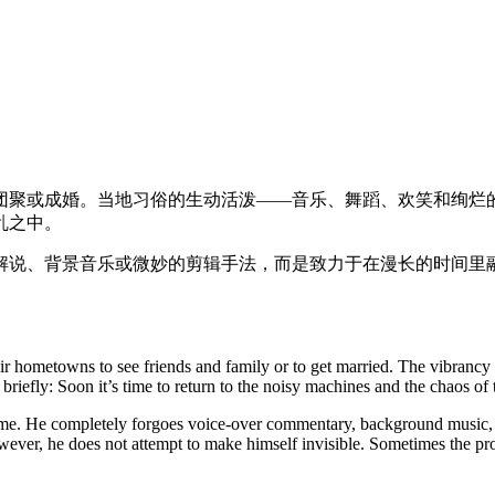
团聚或成婚。当地习俗的生动活泼——音乐、舞蹈、欢笑和绚烂
乱之中。
解说、背景音乐或微妙的剪辑手法，而是致力于在漫长的时间里
heir hometowns to see friends and family or to get married. The vibran
riefly: Soon it’s time to return to the noisy machines and the chaos of t
 He completely forgoes voice-over commentary, background music, or sub
 however, he does not attempt to make himself invisible. Sometimes the p