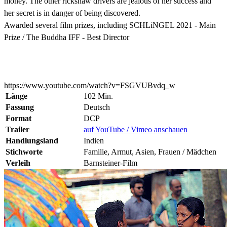
money. The other rickshaw drivers are jealous of her success and
her secret is in danger of being discovered.
Awarded several film prizes, including SCHLiNGEL 2021 - Main
Prize / The Buddha IFF - Best Director
https://www.youtube.com/watch?v=FSGVUBvdq_w
Länge
102 Min.
Fassung
Deutsch
Format
DCP
Trailer
auf YouTube / Vimeo anschauen
Handlungsland
Indien
Stichworte
Familie, Armut, Asien, Frauen / Mädchen
Verleih
Barnsteiner-Film